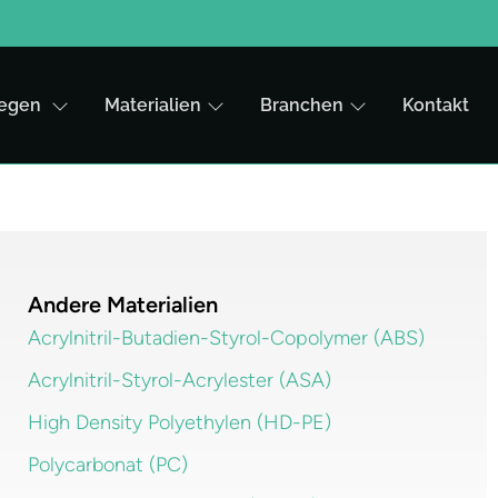
egen
Materialien
Branchen
Kontakt
Andere Materialien
Acrylnitril-Butadien-Styrol-Copolymer (ABS)
Acrylnitril-Styrol-Acrylester (ASA)
High Density Polyethylen (HD-PE)
Polycarbonat (PC)