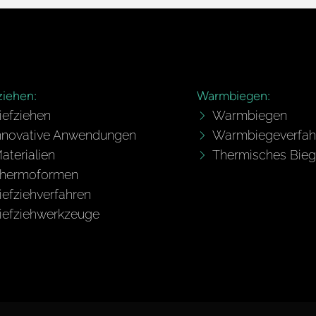
ziehen:
Warmbiegen:
iefziehen
Warmbiegen
nnovative Anwendungen
Warmbiegeverfah
aterialien
Thermisches Bie
hermoformen
iefziehverfahren
iefziehwerkzeuge