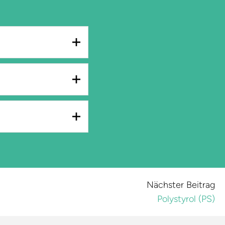
it und chemische
weltfreundlichere
eigung, die Trübung
erkzeuge aus
rden kann. Die
Nächster Beitrag
Herausforderungen
Polystyrol (PS)