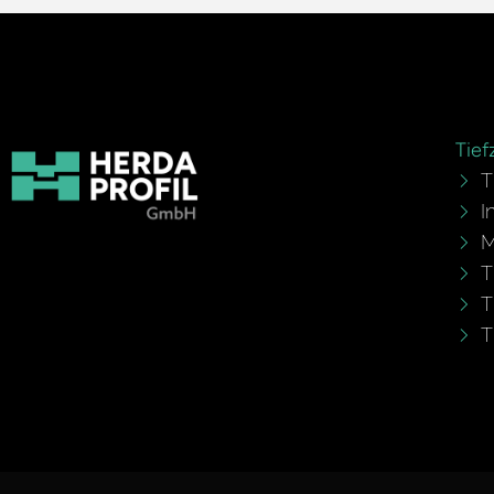
Tief
T
I
M
T
T
T